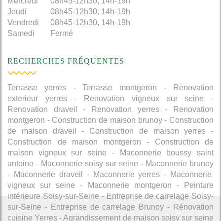
Mercredi
08h45-12h30, 14h-19h
Jeudi
08h45-12h30, 14h-19h
Vendredi
08h45-12h30, 14h-19h
Samedi
Fermé
RECHERCHES FRÉQUENTES
Terrasse yerres
Terrasse montgeron
Renovation
exterieur yerres
Renovation vigneux sur seine
Renovation draveil
Renovation yerres
Renovation
montgeron
Construction de maison brunoy
Construction
de maison draveil
Construction de maison yerres
Construction de maison montgeron
Construction de
maison vigneux sur seine
Maconnerie boussy saint
antoine
Maconnerie soisy sur seine
Maconnerie brunoy
Maconnerie draveil
Maconnerie yerres
Maconnerie
vigneux sur seine
Maconnerie montgeron
Peinture
intérieure Soisy-sur-Seine
Entreprise de carrelage Soisy-
sur-Seine
Entreprise de carrelage Brunoy
Rénovation
cuisine Yerres
Agrandissement de maison soisy sur seine